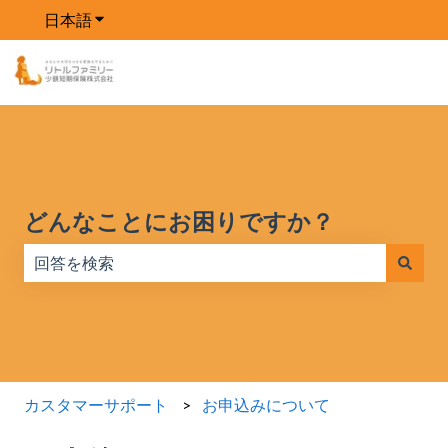
日本語
翻訳のサブメニューを表示
ホー
製
価
ブロ
会
ム
品
格
グ
社
どんなことにお困りですか？
検索フィールドが空なので、候補はありません。
カスタマーサポート
お申込みについて