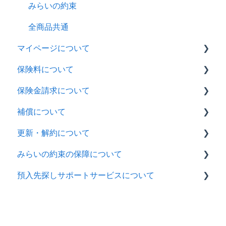
重要事項説明書・約款
みらいの約束
マイページ
全商品共通
マイページについて
保険料について
ペット保険
保険金請求について
みらいの約束
ペット保険
補償について
全商品共通
みらいの約束
ペット保険
更新・解約について
全商品共通
みらいの約束
ペット保険
みらいの約束の保障について
全商品共通
ペット保険
預入先探しサポートサービスについて
みらいの約束
みらいの約束
全商品共通
みらいの約束