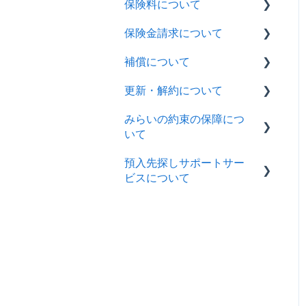
保険料について
みらいの約束
ペット保険
保険金請求について
全商品共通
みらいの約束
ペット保険
補償について
全商品共通
みらいの約束
ペット保険
更新・解約について
全商品共通
みらいの約束
ペット保険
みらいの約束の保障につ
全商品共通
ペット保険
いて
みらいの約束
預入先探しサポートサー
みらいの約束
全商品共通
ビスについて
みらいの約束