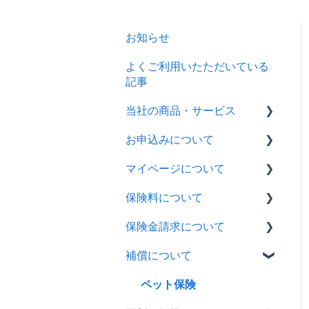
お知らせ
よくご利用いたただいている
記事
当社の商品・サービス
お申込みについて
商品概要ページ
マイページについて
パンフレット
ペット保険
保険料について
重要事項説明書・約款
みらいの約束
ペット保険
保険金請求について
マイページ
全商品共通
みらいの約束
ペット保険
補償について
全商品共通
みらいの約束
ペット保険
全商品共通
みらいの約束
ペット保険