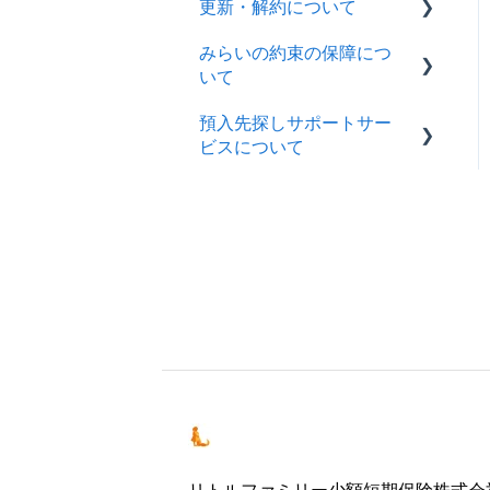
更新・解約について
全商品共通
みらいの約束の保障につ
ペット保険
いて
みらいの約束
預入先探しサポートサー
みらいの約束
全商品共通
ビスについて
みらいの約束
ホーム
リトルファミリー少額短期保険株式会