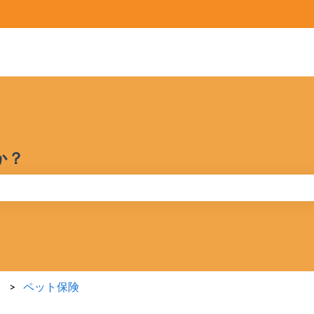
ホーム
製品
価格
ブ
か？
りません。
ペット保険