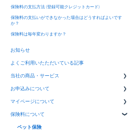
保険料の支払方法 (登録可能クレジットカード)
保険料の支払いができなかった場合はどうすればよいです
か？
保険料は毎年変わりますか？
お知らせ
よくご利用いたただいている記事
当社の商品・サービス
お申込みについて
商品概要ページ
マイページについて
パンフレット
ペット保険
保険料について
重要事項説明書・約款
みらいの約束
ペット保険
マイページ
全商品共通
みらいの約束
ペット保険