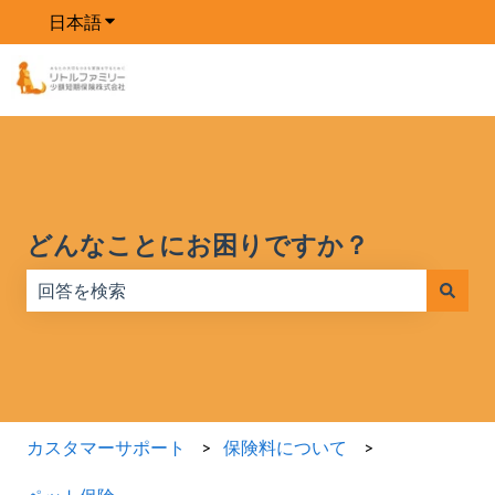
日本語
翻訳のサブメニューを表示
ホー
製
価
ブロ
会
ム
品
格
グ
社
どんなことにお困りですか？
検索フィールドが空なので、候補はありません。
カスタマーサポート
保険料について